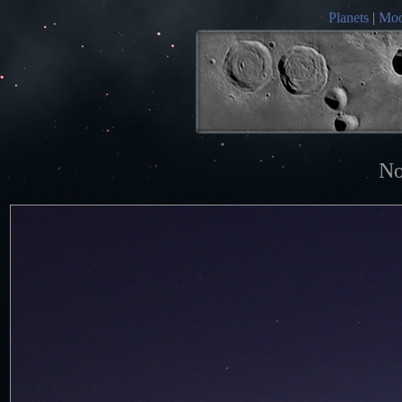
Planets
|
Mo
No