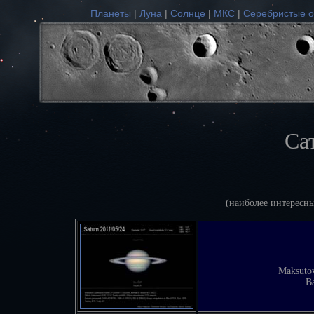
Планеты
|
Луна
|
Солнце
|
МКС
|
Серебристые о
Са
(наиболее интересн
Maksuto
B