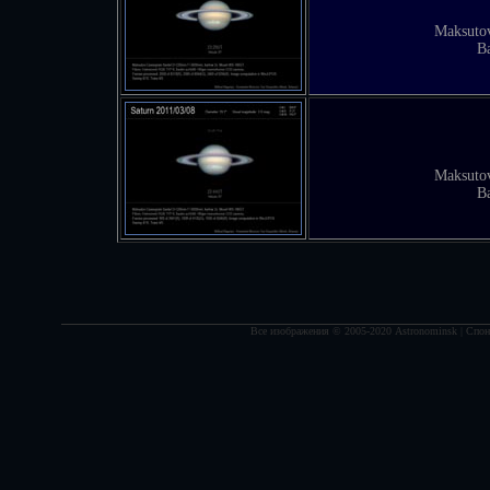
Maksuto
B
Maksuto
B
Все изображения © 2005-2020 Astronominsk | Спонс