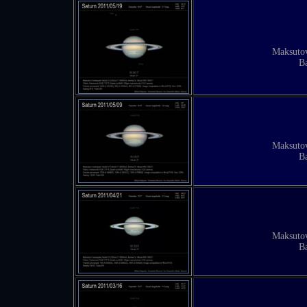
Maksuto
B
Maksuto
B
Maksuto
B