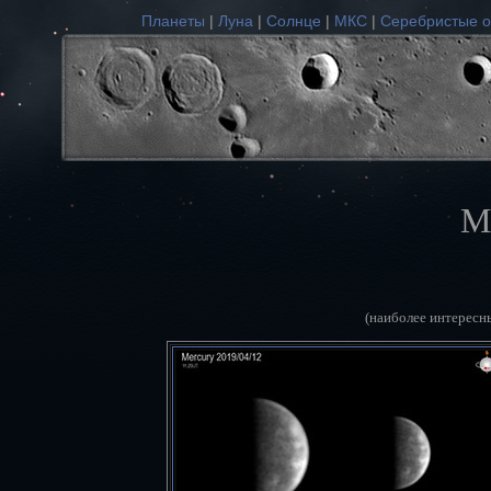
Планеты
|
Луна
|
Солнце
|
МКС
|
Серебристые о
М
(наиболее интересн