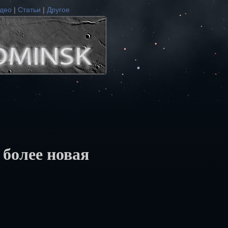
део
|
Статьи
|
Другое
 более новая