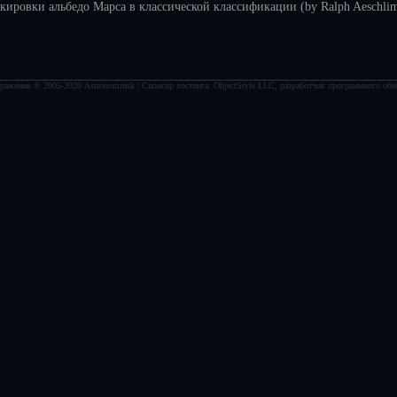
кировки альбедо Марса в классической классификации (by Ralph Aeschlim
ражения © 2005-2020 Astronominsk | Спонсор хостинга: ObjectStyle LLC, разработчик программного обе