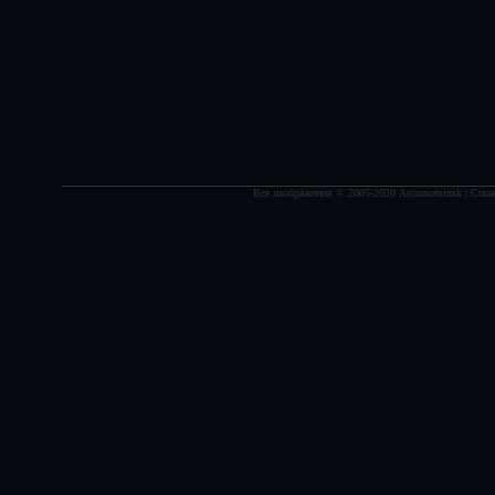
Все изображения © 2005-2020 Astronominsk | Спонс