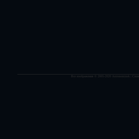
Все изображения © 2005-2020 Astronominsk | Спонс