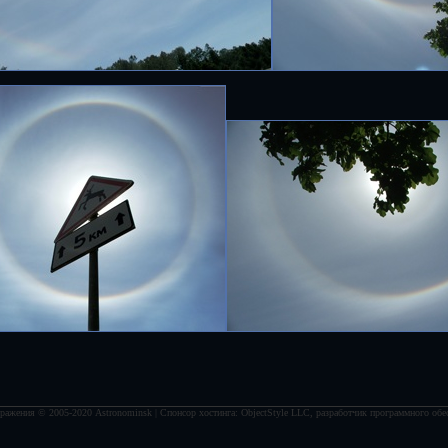
ражения © 2005-2020 Astronominsk | Спонсор хостинга: ObjectStyle LLC, разработчик программного обе