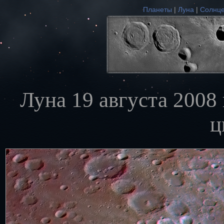
Планеты
|
Луна
|
Солнц
Луна 19 августа 2008 
ц