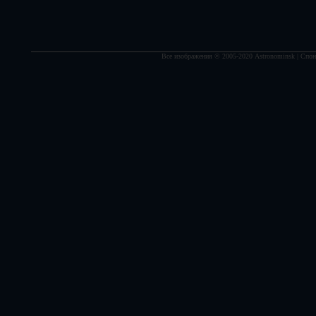
Все изображения © 2005-2020 Astronominsk | Спонс