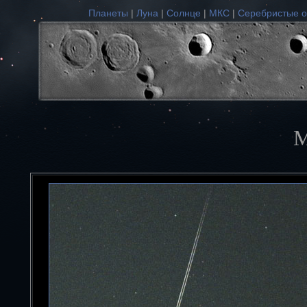
Планеты
|
Луна
|
Солнце
|
МКС
|
Серебристые о
М