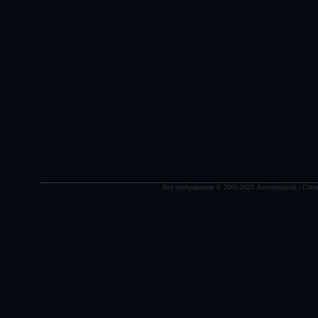
Все изображения © 2005-2020 Astronominsk | Спонс