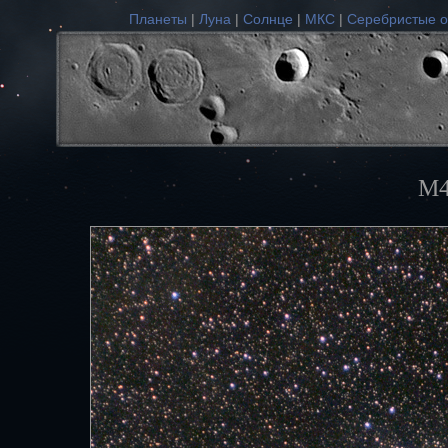
Планеты
|
Луна
|
Солнце
|
МКС
|
Серебристые о
М4